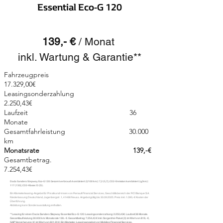
Essential Eco-G 120
139,- €
/ Monat
inkl. Wartung & Garantie**
Fahrzeugpreis
17.329,00€
Leasingsonderzahlung
2.250,43€
Laufzeit 36
Monate
Gesamtfahrleistung 30.000
km
Monatsrate 139,-€
Gesamtbetrag.
7.254,43€
Dacia Sandero Stepway Eco-G 120: Gesamtverbrauch kombiniert (l/100 km): 7,2 (5,7); CO2-Emission kombiniert (g/km):
117 (130); CO2-Klasse: D (D).
Ein Kilometerleasing-Angebot für Privatkund/-innen von Renault Financial Services, Geschäftsbereich der RCI Banque S.A.
Niederlassung Deutschland, Jagenbergstr. 1, 41468 Neuss. Angebot gültig bis
30.09.2025
. Preis inkl. 1.090,-€ Kosten der
Überführung.
Abbildung kann Sonderausstattung enthalten.
**Leasing für einen Dacia Sandero Stepway Essential Eco-G 120: Leasingsonderzahlung: 2.250,43€. Laufzeit 36 Monate.
Gesamtlaufleistung 30.000 km. Monatsrate 139,- €. Gesamtbetrag: 7.254,43 € inkl. Sorgenfrei-Paket (3) im Wert von 819,- €,
GAP Versicherung (4) im Wert von 601,20 €. Ein Kilometer-Leasingangebot von Mobilize Financial Services,