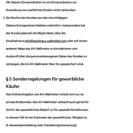
Mit diesem Einverständnis ist ein Einverständnis zur
Zusendung von werblichen Emails nicht verbunden.
Die Rechte des Kunden aus den einschlägigen
Datenschutzgesetzen bleiben unberührt. Insbesondere hat
der Kunde jederzeit die Möglichkeit, über die
Emailadresse
info@autohaus-wallmeier.com
oder auf einem
anderen Wege das AH Wallmeier zu kontaktieren und
Auskunft über die personenbezogenen Daten des Kunden zu
verlangen, die im AH Wallmeier über ihn gespeichert sind.
§ 5 Sonderregelungen für gewerbliche
Käufer
Das Online-Angebot von AH Wallmeier richtet sich nur an
private Endkunden. Das AH Wallmeier verkauft auch gerne für
Sie für den gewerblichen Bedarf zu für spezielle Konditionen.
In diesem Fall ist ein Nachweis der gewerblichen Tätigkeit (z.
B. Gewerbeanmeldung oder Handelsregisterauszug)